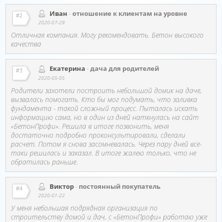
Иван
-
отношение к клиентам на уровне
#2
2020-07-29
Отличная компания. Могу рекомендовать. Бетон высокого
качества
Екатерина
-
дача для родителей
#3
2020-05-05
Родители захотели построить небольшой домик на даче,
вызвалась помогать. Кто бы мог подумать, что заливка
фундамента - такой сложный процесс. Пыталась искать
информацию сама, но в один из дней наткнулась на сайт
«БетонПрофи». Решила в итоге позвонить, меня
достаточно подробно проконсультировали, сделали
расчет. Потом я снова засомневалась. Через пару дней все-
таки решилась и заказал. В итоге жалею только, что не
обратилась раньше.
Виктор
-
постоянный покупатель
#4
2020-01-22
У меня небольшая подрядная организация по
строительству домой и дач, с «БетонПрофи» работаю уже