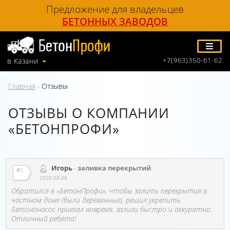
Предложение для владельцев
БЕТОННЫХ ЗАВОДОВ
+7(963)350-61-62
в Казани
Главная
Отзывы
»
ОТЗЫВЫ О КОМПАНИИ
«БЕТОНПРОФИ»
Игорь
-
заливка перекрытий
#1
2020-08-06
Обратился в «БетонПрофи», чтобы залить перекрытия в
частном доме (были деревянные), решил укрепить.
Бетононасос приехал вовремя, залили быстро и аккуратно.
Отличный ребята!