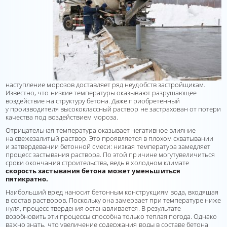
наступление морозов доставляет ряд неудобств застройщикам.
Известно, что низкие температуры оказывают разрушающее
воздействие на структуру бетона. Даже приобретенный
у производителя высококлассный раствор не застрахован от потери
качества под воздействием мороза.
Отрицательная температура оказывает негативное влияние
на свежезалитый раствор. Это проявляется в плохом схватывании
и затвердевании бетонной смеси: низкая температура замедляет
процесс застывания раствора. По этой причине могутувеличиться
сроки окончания строительства, ведь в холодном климате
скорость застывания бетона может уменьшиться
пятикратно.
Наибольший вред наносит бетонным конструкциям вода, входящая
в состав растворов. Поскольку она замерзает при температуре ниже
нуля, процесс твердения останавливается. В результате
возобновить эти процессы способна только теплая погода. Однако
важно знать, что увеличение содержания воды в составе бетона