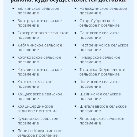
Белкинское сельское
Надеждинское сельское
поселение
поселение
Богородское сельское
Отар-Дубровское
поселение
сельское поселение
Екатериновское сельское
Пановское сельское
поселение
поселение
Кибячинское сельское
Пестречинское сельское
поселение
поселение
Кобяковское сельское
Пимерское сельское
поселение
поселение
Ковалинское сельское
Татарско-Ходяшевское
поселение
сельское поселение
Конское сельское
Читинское сельское
поселение
поселение
Кощаковское сельское
Шалинское сельское
поселение
поселение
Кряш-Сердинское
Шигалеевское сельское
сельское поселение
поселение
Кулаевское сельское
Янцеварское сельское
поселение
поселение
Ленино-Кокушкинское
сельское поселение