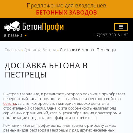
Предложение для владельцев
БЕТОННЫХ ЗАВОДОВ
+7(963)350-61-62
в Казани
Главная
Доставка бетона
Доставка бетона в Пестрецы
»
»
ДОСТАВКА БЕТОНА В
ПЕСТРЕЦЫ
Быстрое твердение, в результате которого покрытие приобретает
невероятный запас прочности — наиболее известное свойство
бетона
, за счет которого этот материал высоко ценится в
строительной отрасли. Однако эта особенность налагает ряд
серьезных ограничений, касающихся обращения с раствором и
организации его доставки с фабрики потребителю.
Компания «БетонПрофи» выполняет транспортировку самых
разных видов раствора в Пестрецы и ряд других населенных