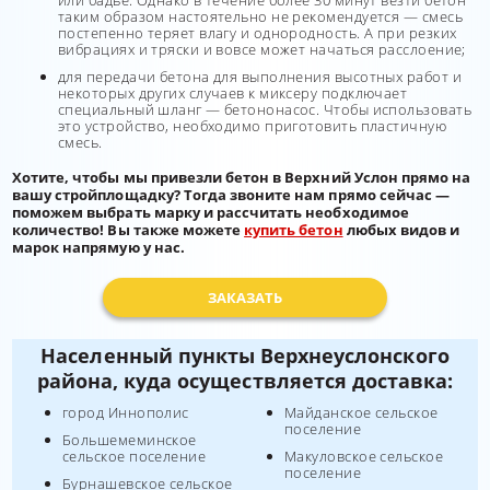
или бадье. Однако в течение более 30 минут везти бетон
таким образом настоятельно не рекомендуется — смесь
постепенно теряет влагу и однородность. А при резких
вибрациях и тряски и вовсе может начаться расслоение;
для передачи бетона для выполнения высотных работ и
некоторых других случаев к миксеру подключает
специальный шланг — бетононасос. Чтобы использовать
это устройство, необходимо приготовить пластичную
смесь.
Хотите, чтобы мы привезли бетон в Верхний Услон прямо на
вашу стройплощадку? Тогда звоните нам прямо сейчас —
поможем выбрать марку и рассчитать необходимое
количество! Вы также можете
купить бетон
любых видов и
марок напрямую у нас.
ЗАКАЗАТЬ
Населенный пункты Верхнеуслонского
района, куда осуществляется доставка:
город Иннополис
Майданское сельское
поселение
Большемеминское
сельское поселение
Макуловское сельское
поселение
Бурнашевское сельское