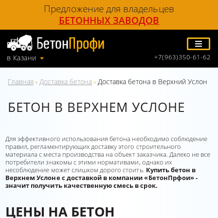
Предложение для владельцев
БЕТОННЫХ ЗАВОДОВ
+7(963)350-61-62
в Казани
Главная
Доставка бетона
Доставка бетона в Верхний Услон
»
»
БЕТОН В ВЕРХНЕМ УСЛОНЕ
Для эффективного использования бетона необходимо соблюдение
правил, регламентирующих доставку этого строительного
материала с места производства на объект заказчика. Далеко не все
потребители знакомы с этими нормативами, однако их
несоблюдение может слишком дорого стоить.
Купить бетон в
Верхнем Услоне с доставкой в компании «БетонПрфои» -
значит получить качественную смесь в срок.
ЦЕНЫ НА БЕТОН