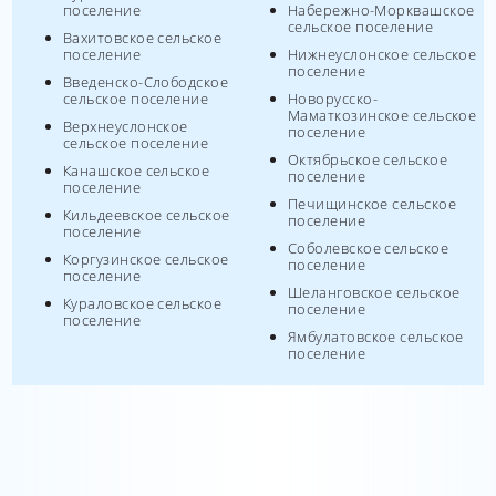
поселение
Набережно-Морквашское
сельское поселение
Вахитовское сельское
поселение
Нижнеуслонское сельское
поселение
Введенско-Слободское
сельское поселение
Новорусско-
Маматкозинское сельское
Верхнеуслонское
поселение
сельское поселение
Октябрьское сельское
Канашское сельское
поселение
поселение
Печищинское сельское
Кильдеевское сельское
поселение
поселение
Соболевское сельское
Коргузинское сельское
поселение
поселение
Шеланговское сельское
Кураловское сельское
поселение
поселение
Ямбулатовское сельское
поселение