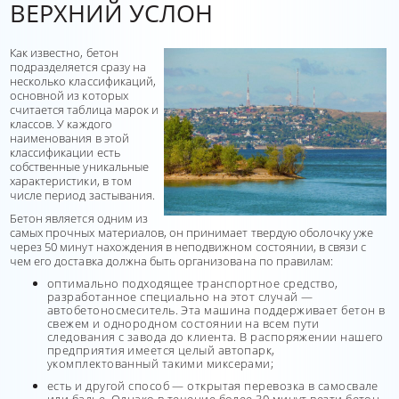
ВЕРХНИЙ УСЛОН
Как известно, бетон
подразделяется сразу на
несколько классификаций,
основной из которых
считается таблица марок и
классов. У каждого
наименования в этой
классификации есть
собственные уникальные
характеристики, в том
числе период застывания.
Бетон является одним из
самых прочных материалов, он принимает твердую оболочку уже
через 50 минут нахождения в неподвижном состоянии, в связи с
чем его доставка должна быть организована по правилам:
оптимально подходящее транспортное средство,
разработанное специально на этот случай —
автобетоносмеситель. Эта машина поддерживает бетон в
свежем и однородном состоянии на всем пути
следования с завода до клиента. В распоряжении нашего
предприятия имеется целый автопарк,
укомплектованный такими миксерами;
есть и другой способ — открытая перевозка в самосвале