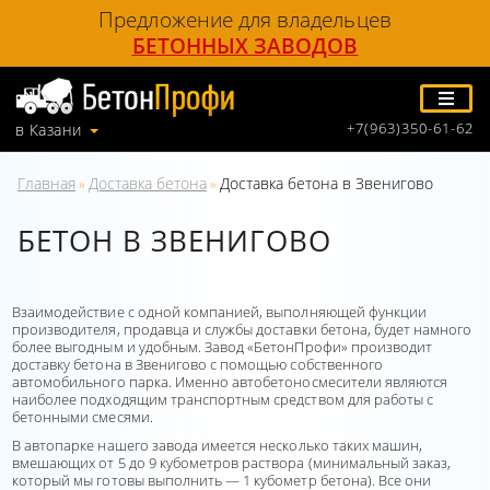
Предложение для владельцев
БЕТОННЫХ ЗАВОДОВ
+7(963)350-61-62
в Казани
Главная
Доставка бетона
Доставка бетона в Звенигово
»
»
БЕТОН В ЗВЕНИГОВО
Взаимодействие с одной компанией, выполняющей функции
производителя, продавца и службы доставки бетона, будет намного
более выгодным и удобным. Завод «БетонПрофи» производит
доставку бетона в Звенигово с помощью собственного
автомобильного парка. Именно автобетоносмесители являются
наиболее подходящим транспортным средством для работы с
бетонными смесями.
В автопарке нашего завода имеется несколько таких машин,
вмешающих от 5 до 9 кубометров раствора (минимальный заказ,
который мы готовы выполнить — 1 кубометр бетона). Все они