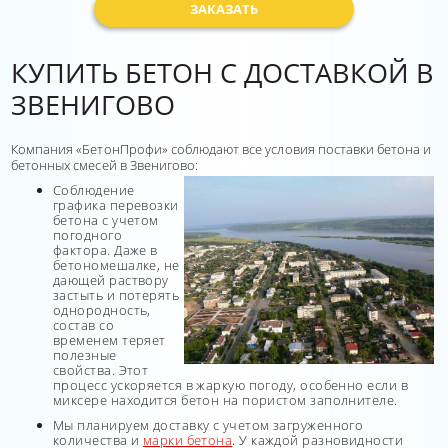
ЗАКАЗАТЬ
КУПИТЬ БЕТОН С ДОСТАВКОЙ В
ЗВЕНИГОВО
Компания «БетонПрофи» соблюдают все условия поставки бетона и
бетонных смесей в Звенигово:
Соблюдение
графика перевозки
бетона с учетом
погодного
фактора. Даже в
бетономешалке, не
дающей раствору
застыть и потерять
однородность,
состав со
временем теряет
полезные
свойства. Этот
процесс ускоряется в жаркую погоду, особенно если в
миксере находится бетон на пористом заполнителе.
Мы планируем доставку с учетом загруженного
количества и
марки бетона
. У каждой разновидности