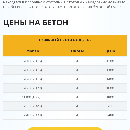
находятся в исправном состоянии и готовы к немедленному выезду
на объект сразу после окончания приготовления бетонной смеси.
ЦЕНЫ НА БЕТОН
ТОВАРНЫЙ БЕТОН НА ЩЕБНЕ
МАРКА
ОБЪЕМ
ЦЕНА
М100 (В15)
м3
4100
М150 (В15)
м3
4300
М200 (В15)
м3
4400
М250 (В20)
м3
4600
М300 (В22,5)
м3
4800
М350 (В25)
м3
5,00
М400 (В30)
м3
5400