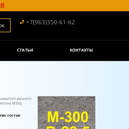
ОВ
+7(963)350-61-62
ок
СТАТЬИ
КОНТАКТЫ
промытого речного
бетона М350,
ве состав