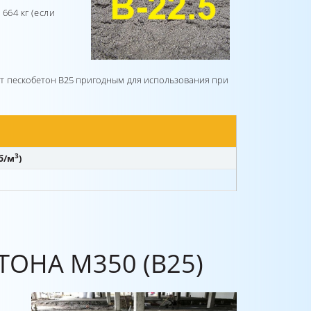
664 кг (если
ют пескобетон В25 пригодным для использования при
3
б/м
)
ОНА М350 (В25)