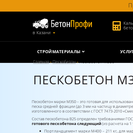
П
Каль
бет
в Казани
СТРОЙМАТЕРИАЛЫ
УСЛУ
Главная
Пескобетон
Пескобетон М350
»
»
ПЕСКОБЕТОН М
Пескобетон марки М350 – это готовая для использова
песка средней фракции (до 3 мм на частицу в диаметр
изготовленного в соответствии с ГОСТ 7473-2010 «Смес
Состав пескобетона В25 определен требованиями ГОС
готового пескобетона следующий
(из расчета на 1 
Портландцемент марки М400 – 211 кг, для мар