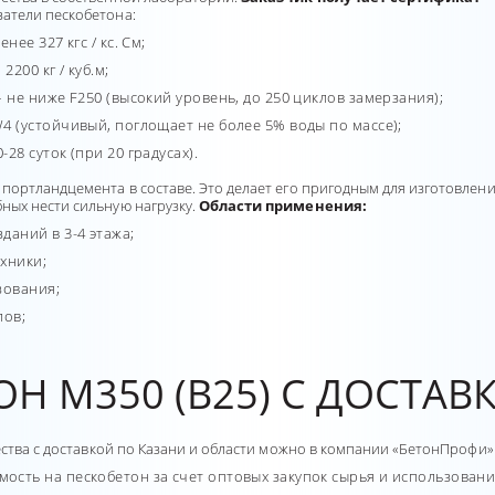
затели пескобетона:
ее 327 кгс / кс. См;
2200 кг / куб.м;
 не ниже F250 (высокий уровень, до 250 циклов замерзания);
4 (устойчивый, поглощает не более 5% воды по массе);
8 суток (при 20 градусах).
портландцемента в составе. Это делает его пригодным для изготовлен
ных нести сильную нагрузку.
Области применения:
даний в 3-4 этажа;
хники;
зования;
лов;
Н М350 (B25) С ДОСТАВ
ества с доставкой по Казани и области можно в компании «БетонПрофи»
мость на пескобетон за счет оптовых закупок сырья и использова