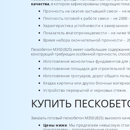
качества
, в котором зафиксированы следующие пока
Прочность на сжатие застывшей смеси – не мен
Плотность готовой к работе смеси – не 2000 – 
Характеристика устойчивости к замерзанию –
Показатель влагопроницаемости – не ниже W
Время набора окончательной прочности – 20-2
Пескобетон М350 (В25) имеет наибольшее содержание 
конструкций требующих особенной прочности, способ
Изготовление монолитных фундаментов для з
Изготовление площадок для строительной те
Изготовление тротуаров, дорог общего поль
Кладка кирпича или других блочных материа
Устройство перекрытий и черновых стяжек.
КУПИТЬ ПЕСКОБЕТО
Заказать готовый пескобетон М350 (В25) высокого кач
Цены ниже
. Мы предлагаем невысокую стои
покупателям – дополнительные скидки.