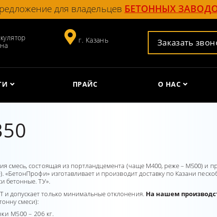
редложение для владельцев
БЕТОННЫХ ЗАВОД
кулятор
г. Казань
Заказать звон
она
ГИ
ПРАЙС
О НАС
350
ния смесь, состоящая из портландцемента (чаще М400, реже – М500) и 
е). «БетонПрофи» изготавливает и производит доставку по Казани песко
и бетонные. ТУ».
Т и допускает только минимальные отклонения.
На нашем производст
тонну смеси):
ки М500 – 206 кг.