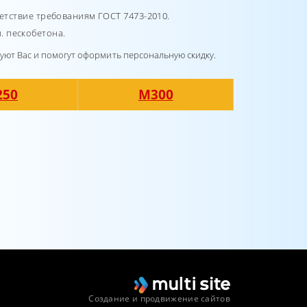
етствие требованиям ГОСТ 7473-2010.
м. пескобетона.
руют Вас и помогут оформить персональную скидку.
250
М300
Создание и продвижение сайтов